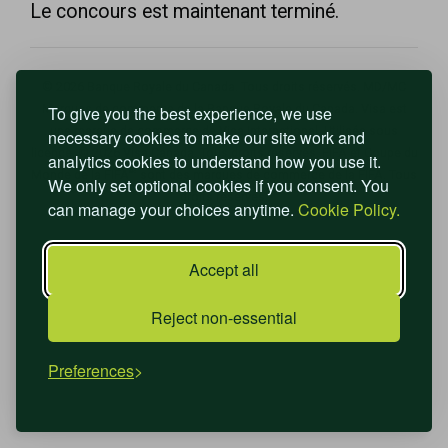
Le concours est maintenant terminé.
© 2026 Banque Royale du Canada. Tous droits réservés. MD/MC
Marques de commerce de la Banque Royale du Canada. Visa est
To give you the best experience, we use
une marque de commerce de Visa International. Utilisée sous
necessary cookies to make our site work and
licence. © 2026 Visa Canada. Tous droits réservés. FIFA et Coupe du
analytics cookies to understand how you use it.
Monde de la FIFA🅪 sont des marques de commerce de la FIFA. Tous
We only set optional cookies if you consent. You
droits réservés.
can manage your choices anytime.
Cookie Policy.
Accept all
Reject non-essential
Preferences