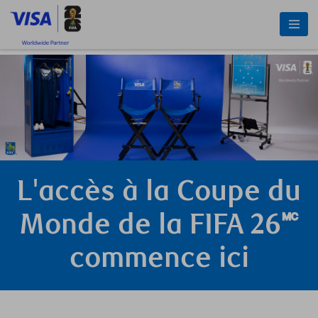
L'accès à la Coupe du
Monde de la FIFA 26🅪
commence ici